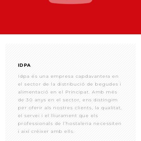
IDPA
Idpa és una empresa capdavantera en
el sector de la distribució de begudes i
alimentació en el Principat. Amb més
de 30 anys en el sector, ens distingim
per oferir als nostres clients, la qualitat,
el servei i el lliurament que els
professionals de l’hostaleria necessiten
i així créixer amb ells.