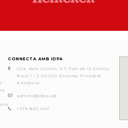
CONNECTA AMB IDPA
Ctra. dels Cortals, 5-7 Prat de la Solana,
Naus 1 i 2 AD200 Encamp Principat
0
d’Andorra
als
admin2@idpa.ad
eria
+376 802 400