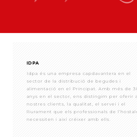
IDPA
Idpa és una empresa capdavantera en el
sector de la distribució de begudes i
alimentació en el Principat. Amb més de 3
anys en el sector, ens distingim per oferir 
nostres clients, la qualitat, el servei i el
lliurament que els professionals de l’hostal
necessiten i així créixer amb ells.