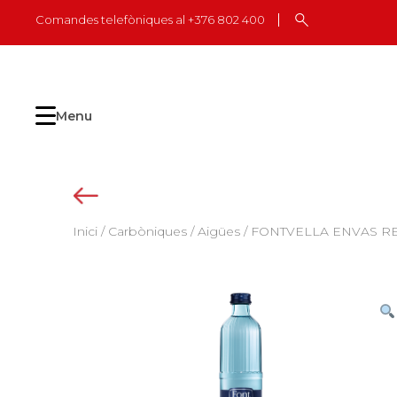
Skip
Comandes telefòniques al +376 802 400
to
content
Menu
Inici
/
Carbòniques
/
Aigües
/ FONTVELLA ENVAS RET