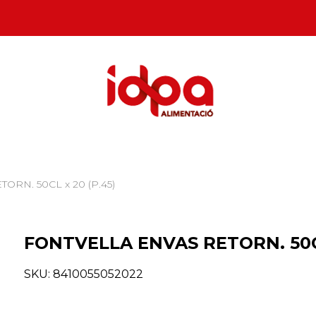
ORN. 50CL x 20 (P.45)
FONTVELLA ENVAS RETORN. 50CL
SKU:
8410055052022