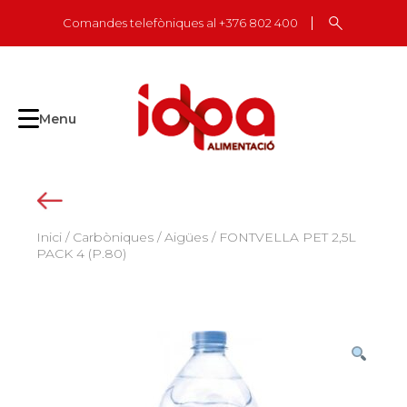
Skip
Comandes telefòniques al +376 802 400
to
content
Menu
Inici
/
Carbòniques
/
Aigües
/ FONTVELLA PET 2,5L
PACK 4 (P.80)