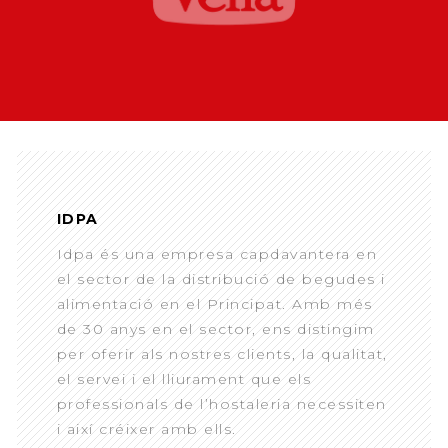
IDPA
Idpa és una empresa capdavantera en
el sector de la distribució de begudes i
alimentació en el Principat. Amb més
de 30 anys en el sector, ens distingim
per oferir als nostres clients, la qualitat,
el servei i el lliurament que els
professionals de l’hostaleria necessiten
i així créixer amb ells.