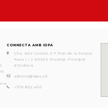
CONNECTA AMB IDPA
Ctra. dels Cortals, 5-7 Prat de la Solana,
Naus 1 i 2 AD200 Encamp Principat
0
d’Andorra
als
admin2@idpa.ad
eria
+376 802 400