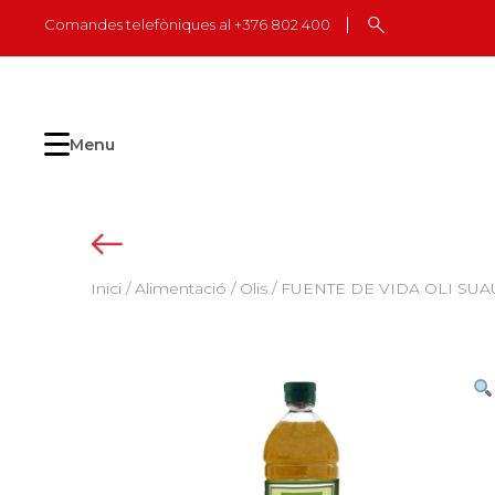
Skip
Comandes telefòniques al +376 802 400
to
content
Menu
Inici
/
Alimentació
/
Olis
/ FUENTE DE VIDA OLI SUA