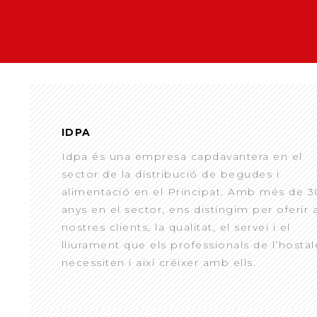
IDPA
Idpa és una empresa capdavantera en el
sector de la distribució de begudes i
alimentació en el Principat. Amb més de 3
anys en el sector, ens distingim per oferir 
nostres clients, la qualitat, el servei i el
lliurament que els professionals de l’hostal
necessiten i així créixer amb ells.