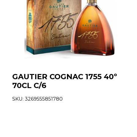
GAUTIER COGNAC 1755 40º
70CL C/6
SKU:
3269555851780