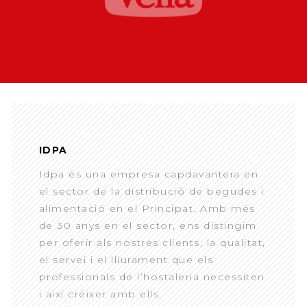
IDPA
Idpa és una empresa capdavantera en
el sector de la distribució de begudes i
alimentació en el Principat. Amb més
de 30 anys en el sector, ens distingim
per oferir als nostres clients, la qualitat,
el servei i el lliurament que els
professionals de l’hostaleria necessiten
i així créixer amb ells.