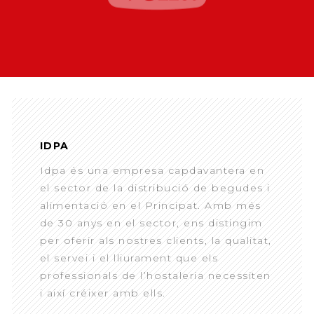
IDPA
Idpa és una empresa capdavantera en
el sector de la distribució de begudes i
alimentació en el Principat. Amb més
de 30 anys en el sector, ens distingim
per oferir als nostres clients, la qualitat,
el servei i el lliurament que els
professionals de l’hostaleria necessiten
i així créixer amb ells.