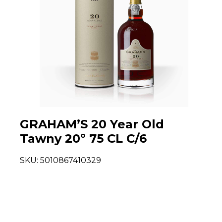
GRAHAM’S 20 Year Old
Tawny 20º 75 CL C/6
SKU:
5010867410329