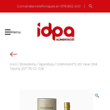
Skip
Comandes telefòniques al +376 802 400
to
content
Menu
Inici
/
Botelleria
/
Aperitius
/ GRAHAM’S 20 Year Old
Tawny 20º 75 CL C/6