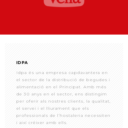
IDPA
Idpa és una empresa capdavantera en
el sector de la distribució de begudes i
alimentació en el Principat. Amb més
de 30 anys en el sector, ens distingim
per oferir als nostres clients, la qualitat,
el servei i el lliurament que els
professionals de l’hostaleria necessiten
i així créixer amb ells.