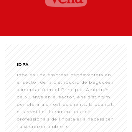
IDPA
Idpa és una empresa capdavantera en
el sector de la distribució de begudes i
alimentació en el Principat. Amb més
de 30 anys en el sector, ens distingim
per oferir als nostres clients, la qualitat,
el servei i el lliurament que els
professionals de l’hostaleria necessiten
i així créixer amb ells.