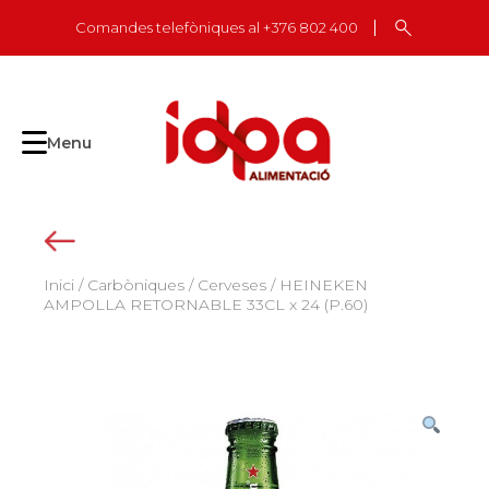
Skip
Comandes telefòniques al +376 802 400
to
content
Menu
Inici
/
Carbòniques
/
Cerveses
/ HEINEKEN
AMPOLLA RETORNABLE 33CL x 24 (P.60)