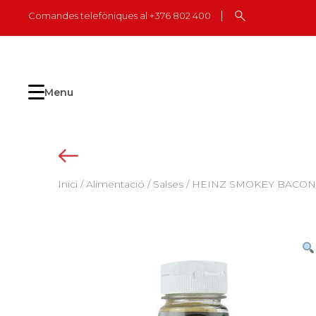
Skip
Comandes telefòniques al +376 802 400
to
content
Menu
Inici
/
Alimentació
/
Salses
/ HEINZ SMOKEY BACONN