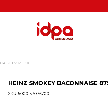
AISE 875ML C/6
HEINZ SMOKEY BACONNAISE 87
SKU:
5000157076700