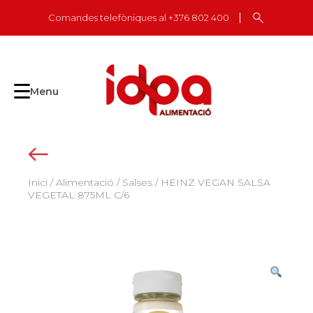
Skip
Comandes telefòniques al +376 802 400
to
content
Menu
Inici
/
Alimentació
/
Salses
/ HEINZ VEGAN SALSA
VEGETAL 875ML C/6