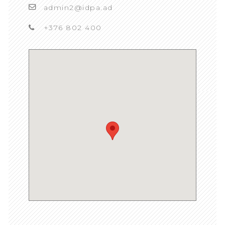
admin2@idpa.ad
+376 802 400