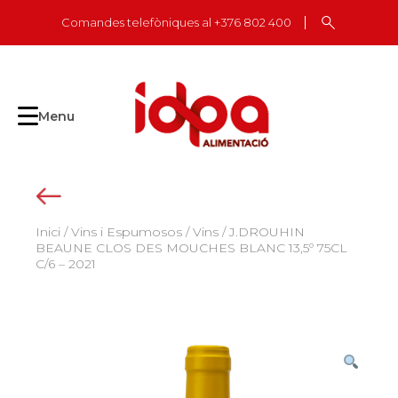
Skip
Comandes telefòniques al +376 802 400
to
content
Menu
Inici
/
Vins i Espumosos
/
Vins
/ J.DROUHIN
BEAUNE CLOS DES MOUCHES BLANC 13,5º 75CL
C/6 – 2021