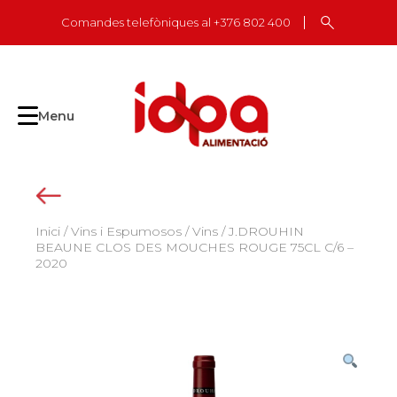
Skip
Comandes telefòniques al +376 802 400
to
content
Menu
Inici
/
Vins i Espumosos
/
Vins
/ J.DROUHIN
BEAUNE CLOS DES MOUCHES ROUGE 75CL C/6 –
2020