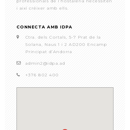
professionals de l’hostaleria necessiten
i així créixer amb ells.
CONNECTA AMB IDPA
Ctra. dels Cortals, 5-7 Prat de la
Solana, Naus 1 i 2 AD200 Encamp
Principat d’Andorra
admin2@idpa.ad
+376 802 400