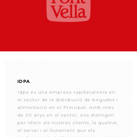
IDPA
Idpa és una empresa capdavantera en
el sector de la distribució de begudes i
alimentació en el Principat. Amb més
de 30 anys en el sector, ens distingim
per oferir als nostres clients, la qualitat,
el servei i el lliurament que els