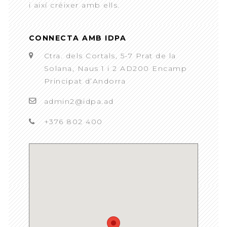
i així créixer amb ells.
CONNECTA AMB IDPA
Ctra. dels Cortals, 5-7 Prat de la
Solana, Naus 1 i 2 AD200 Encamp
Principat d’Andorra
admin2@idpa.ad
+376 802 400