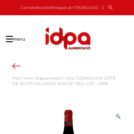
Skip
Comandes telefòniques al +376 802 400
to
content
Menu
Inici
/
Vins i Espumosos
/
Vins
/ J.DROUHIN CÔTE
DE NUITS VILLAGES ROUGE 75CL C/12 – 2016