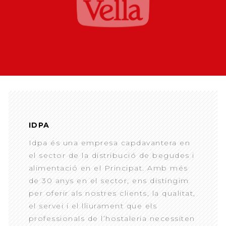
IDPA
Idpa és una empresa capdavantera en
el sector de la distribució de begudes i
alimentació en el Principat. Amb més
de 30 anys en el sector, ens distingim
per oferir als nostres clients, la qualitat,
el servei i el lliurament que els
professionals de l’hostaleria necessiten