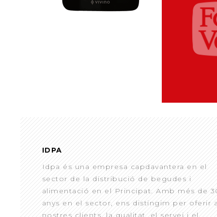
IDPA
Idpa és una empresa capdavantera en el
sector de la distribució de begudes i
alimentació en el Principat. Amb més de 3
anys en el sector, ens distingim per oferir 
nostres clients, la qualitat, el servei i el