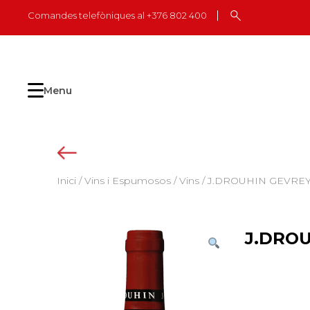
Skip
Comandes telefòniques al +376 802 400
to
content
Menu
Inici
/
Vins i Espumosos
/
Vins
/ J.DROUHIN GEVREY 
J.DROU