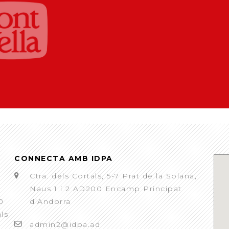
CONNECTA AMB IDPA
Ctra. dels Cortals, 5-7 Prat de la Solana,
Naus 1 i 2 AD200 Encamp Principat
0
d’Andorra
als
admin2@idpa.ad