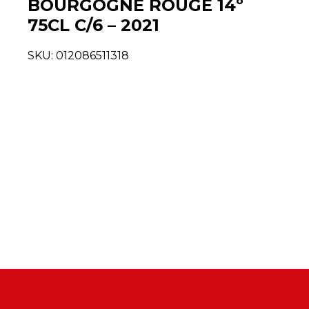
BOURGOGNE ROUGE 14º
75CL C/6 – 2021
SKU:
012086511318