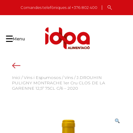
Skip
Comandes telefòniques al +376 802 400
to
content
Menu
Inici
/
Vins i Espumosos
/
Vins
/ J.DROUHIN
PULIGNY MONTRACHE 1er Cru CLOS DE LA
GARENNE 12,5º 75CL C/6 – 2020