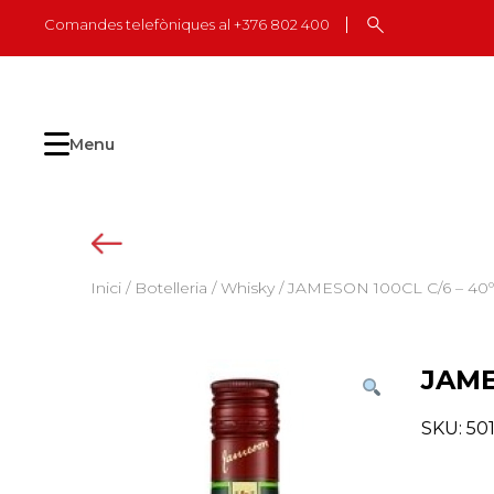
Skip
Comandes telefòniques al +376 802 400
to
content
Menu
Inici
/
Botelleria
/
Whisky
/ JAMESON 100CL C/6 – 40º
JAME
SKU:
50