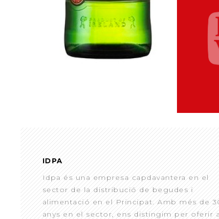
IDPA
Idpa és una empresa capdavantera en el
sector de la distribució de begudes i
alimentació en el Principat. Amb més de 3
anys en el sector, ens distingim per oferir 