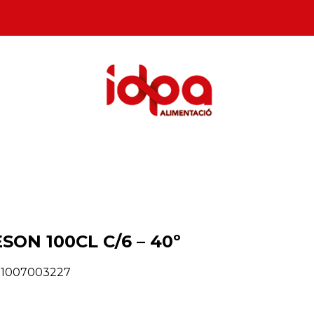
SON 100CL C/6 – 40º
11007003227