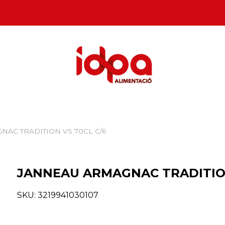
NAC TRADITION VS 70CL C/6
JANNEAU ARMAGNAC TRADITION
SKU:
3219941030107