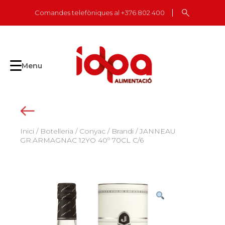
Skip
Comandes telefòniques al +376 802 400
to
content
Menu
Inici
/
Botelleria
/
Conyac / Brandi
/ JANNEAU
GR.ARMAGNAC 12YO 40º 70CL C/6