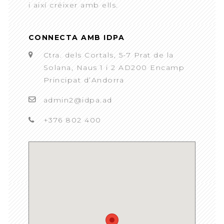
i així créixer amb ells.
CONNECTA AMB IDPA
Ctra. dels Cortals, 5-7 Prat de la
Solana, Naus 1 i 2 AD200 Encamp
Principat d’Andorra
admin2@idpa.ad
+376 802 400