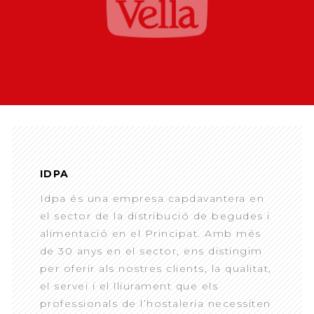
IDPA
Idpa és una empresa capdavantera en
el sector de la distribució de begudes i
alimentació en el Principat. Amb més
de 30 anys en el sector, ens distingim
per oferir als nostres clients, la qualitat,
el servei i el lliurament que els
professionals de l’hostaleria necessiten