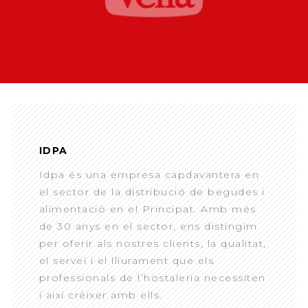
IDPA
Idpa és una empresa capdavantera en
el sector de la distribució de begudes i
alimentació en el Principat. Amb més
de 30 anys en el sector, ens distingim
per oferir als nostres clients, la qualitat,
el servei i el lliurament que els
professionals de l’hostaleria necessiten
i així créixer amb ells.