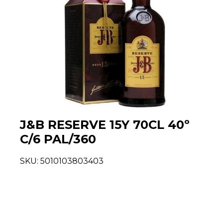
J&B RESERVE 15Y 70CL 40º
C/6 PAL/360
SKU:
5010103803403