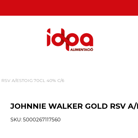
RSV A/ESTOIG 70CL 40% C/6
JOHNNIE WALKER GOLD RSV A/E
SKU:
5000267117560