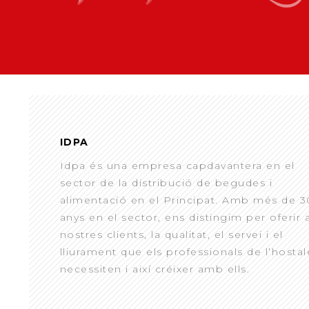
IDPA
Idpa és una empresa capdavantera en el
sector de la distribució de begudes i
alimentació en el Principat. Amb més de 3
anys en el sector, ens distingim per oferir 
nostres clients, la qualitat, el servei i el
lliurament que els professionals de l’hostal
necessiten i així créixer amb ells.