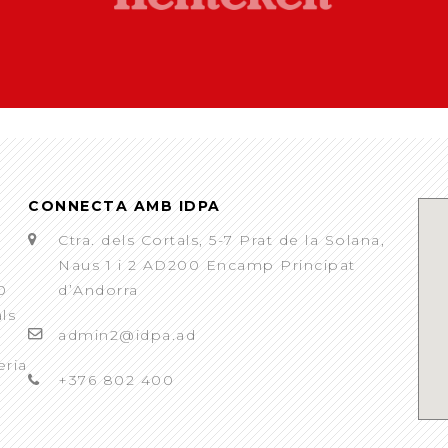
CONNECTA AMB IDPA
Ctra. dels Cortals, 5-7 Prat de la Solana,
Naus 1 i 2 AD200 Encamp Principat
0
d’Andorra
als
admin2@idpa.ad
eria
+376 802 400