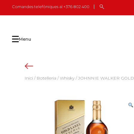
Skip
Comandes telefòniques al +376 802 400
to
content
Menu
Inici
/
Botelleria
/
Whisky
/ JOHNNIE WALKER GOLD 