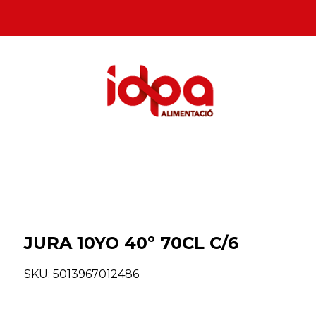
JURA 10YO 40º 70CL C/6
SKU:
5013967012486