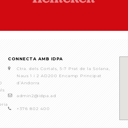
CONNECTA AMB IDPA
Ctra. dels Cortals, 5-7 Prat de la Solana,
Naus 1 i 2 AD200 Encamp Principat
0
d’Andorra
als
admin2@idpa.ad
eria
+376 802 400