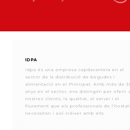
IDPA
Idpa és una empresa capdavantera en el
sector de la distribució de begudes i
alimentació en el Principat. Amb més de 3
anys en el sector, ens distingim per oferir 
nostres clients, la qualitat, el servei i el
lliurament que els professionals de l’hostal
necessiten i així créixer amb ells.