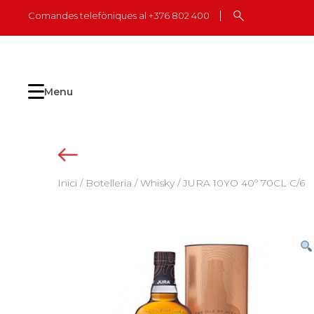
Skip
Comandes telefòniques al +376 802 400
to
content
Menu
Inici
/
Botelleria
/
Whisky
/ JURA 10YO 40º 70CL C/6