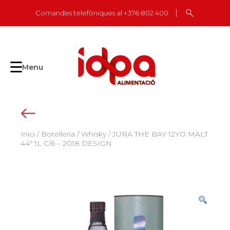
Skip
Comandes telefòniques al +376 802 400
to
content
Menu
Inici
/
Botelleria
/
Whisky
/ JURA THE BAY 12YO MALT
44º 1L C/6 – 2018 DESIGN