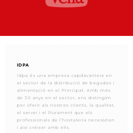
IDPA
Idpa és una empresa capdavantera en
el sector de la distribució de begudes i
alimentació en el Principat. Amb més
de 30 anys en el sector, ens distingim
per oferir als nostres clients, la qualitat,
el servei i el lliurament que els
professionals de l’hostaleria necessiten
i així créixer amb ells.