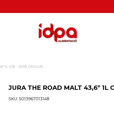
º 1L C/6 – 2018 DESIGN
JURA THE ROAD MALT 43,6º 1L C
SKU:
5013967013148