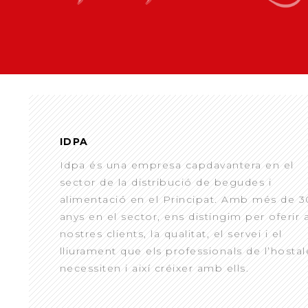
IDPA
Idpa és una empresa capdavantera en el
sector de la distribució de begudes i
alimentació en el Principat. Amb més de 3
anys en el sector, ens distingim per oferir 
nostres clients, la qualitat, el servei i el
lliurament que els professionals de l’hostal
necessiten i així créixer amb ells.