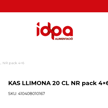
L NR pack 4×6
KAS LLIMONA 20 CL NR pack 4×
SKU:
410408010167