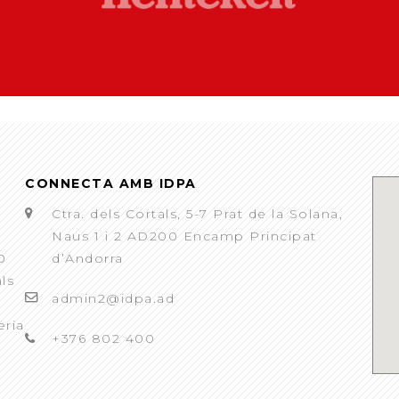
CONNECTA AMB IDPA
Ctra. dels Cortals, 5-7 Prat de la Solana,
Naus 1 i 2 AD200 Encamp Principat
0
d’Andorra
als
admin2@idpa.ad
eria
+376 802 400