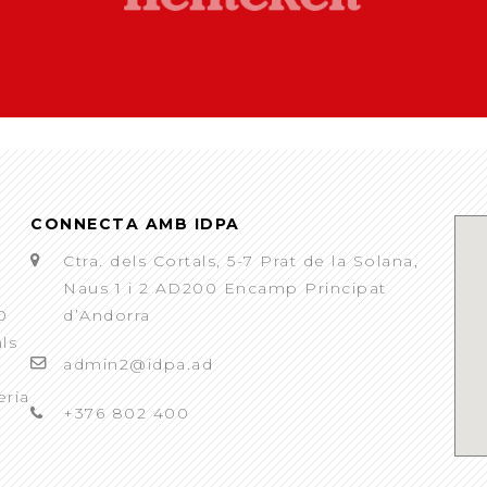
CONNECTA AMB IDPA
Ctra. dels Cortals, 5-7 Prat de la Solana,
Naus 1 i 2 AD200 Encamp Principat
0
d’Andorra
als
admin2@idpa.ad
eria
+376 802 400