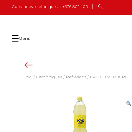
Skip
Comandes telefòniques al +376 802 400
to
content
Menu
Inici
/
Carbòniques
/
Refrescos
/ KAS LLIMONA PET 1