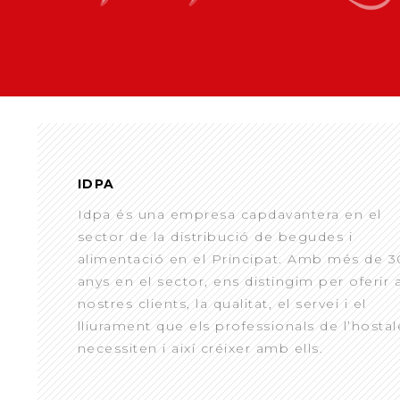
IDPA
Idpa és una empresa capdavantera en el
sector de la distribució de begudes i
alimentació en el Principat. Amb més de 3
anys en el sector, ens distingim per oferir 
nostres clients, la qualitat, el servei i el
lliurament que els professionals de l’hostal
necessiten i així créixer amb ells.