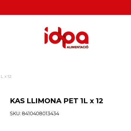
L x 12
KAS LLIMONA PET 1L x 12
SKU:
8410408013434