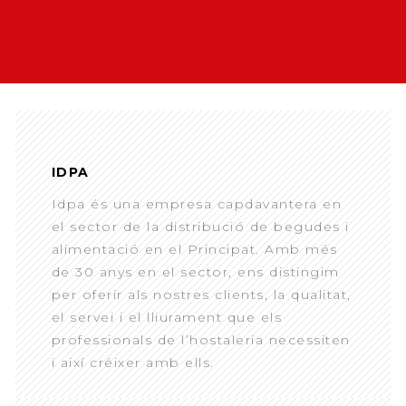
IDPA
Idpa és una empresa capdavantera en
el sector de la distribució de begudes i
alimentació en el Principat. Amb més
de 30 anys en el sector, ens distingim
per oferir als nostres clients, la qualitat,
el servei i el lliurament que els
professionals de l’hostaleria necessiten
i així créixer amb ells.