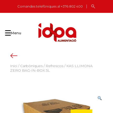
Skip
Comandes telefòniques al +376 802 400
to
content
Menu
Inici
/
Carbòniques
/
Refrescos
/ KAS LLIMONA
ZERO BAG-IN-BOX 5L