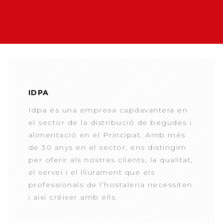
IDPA
Idpa és una empresa capdavantera en
el sector de la distribució de begudes i
alimentació en el Principat. Amb més
de 30 anys en el sector, ens distingim
per oferir als nostres clients, la qualitat,
el servei i el lliurament que els
professionals de l’hostaleria necessiten
i així créixer amb ells.