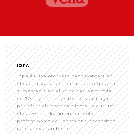
IDPA
Idpa és una empresa capdavantera en
el sector de la distribució de begudes i
alimentació en el Principat. Amb més
de 30 anys en el sector, ens distingim
per oferir als nostres clients, la qualitat,
el servei i el lliurament que els
professionals de l’hostaleria necessiten
i així créixer amb ells.