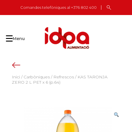
Skip
Comandes telefòniques al +376 802 400
to
content
Menu
Inici
/
Carbòniques
/
Refrescos
/ KAS TARONJA
ZERO 2 L PET x 6 (p.64)