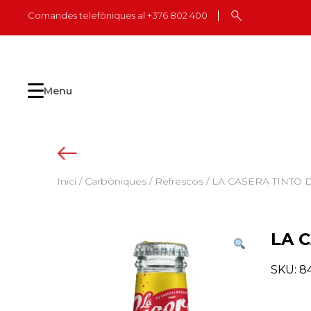
Skip
Comandes telefòniques al +376 802 400
to
content
Menu
Inici
/
Carbòniques
/
Refrescos
/ LA CASERA TINTO 
LA 
SKU:
8