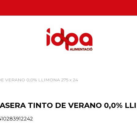
DE VERANO 0,0% LLIMONA 275 x 24
CASERA TINTO DE VERANO 0,0% LLI
410283912242