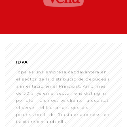
IDPA
Idpa és una empresa capdavantera en
el sector de la distribució de begudes i
alimentació en el Principat. Amb més
de 30 anys en el sector, ens distingim
per oferir als nostres clients, la qualitat,
el servei i el lliurament que els
professionals de l’hostaleria necessiten
i així créixer amb ells.