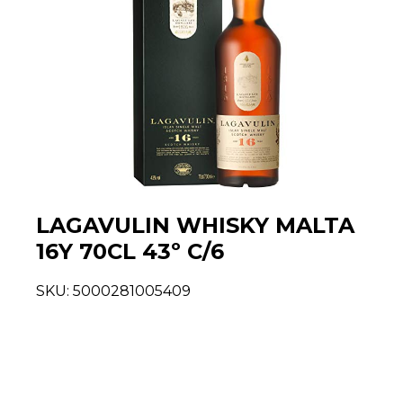
LAGAVULIN WHISKY MALTA
16Y 70CL 43º C/6
SKU:
5000281005409