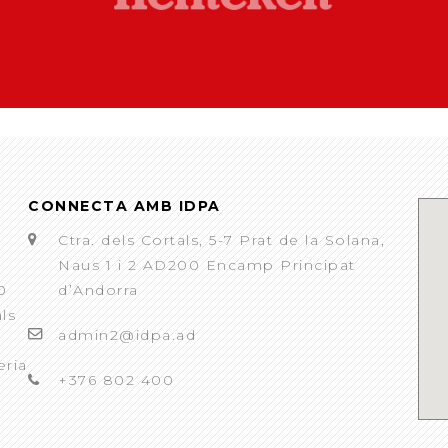
CONNECTA AMB IDPA
Ctra. dels Cortals, 5-7 Prat de la Solana,
Naus 1 i 2 AD200 Encamp Principat
0
d’Andorra
als
admin2@idpa.ad
eria
+376 802 400