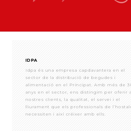
IDPA
Idpa és una empresa capdavantera en el
sector de la distribució de begudes i
alimentació en el Principat. Amb més de 3
anys en el sector, ens distingim per oferir 
nostres clients, la qualitat, el servei i el
lliurament que els professionals de l’hostal
necessiten i així créixer amb ells.