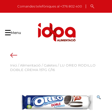
Skip
Comandes telefòniques al +376 802 400
to
content
Menu
Inici
/
Alimentació
/
Galetes
/ LU OREO RODILLO
DOBLE CREMA 157G C/16