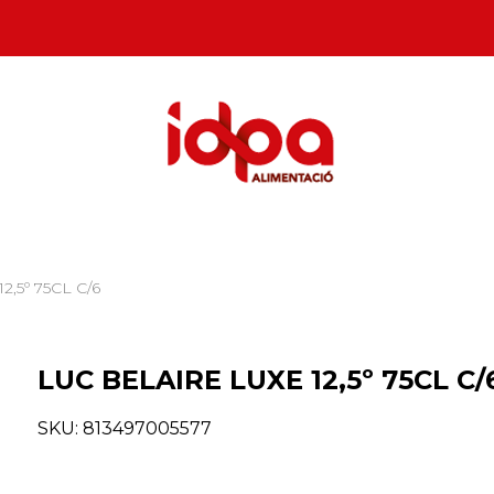
,5º 75CL C/6
LUC BELAIRE LUXE 12,5º 75CL C/
SKU:
813497005577