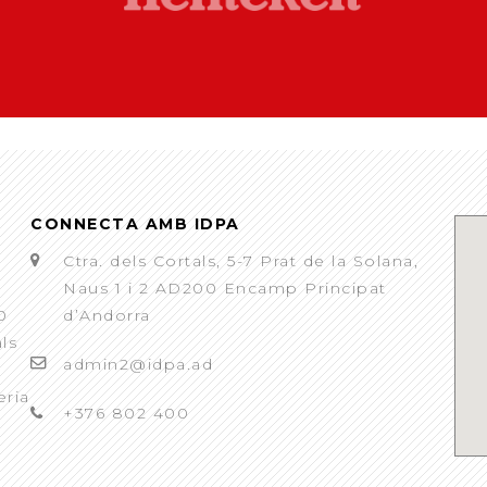
CONNECTA AMB IDPA
Ctra. dels Cortals, 5-7 Prat de la Solana,
Naus 1 i 2 AD200 Encamp Principat
0
d’Andorra
als
admin2@idpa.ad
eria
+376 802 400