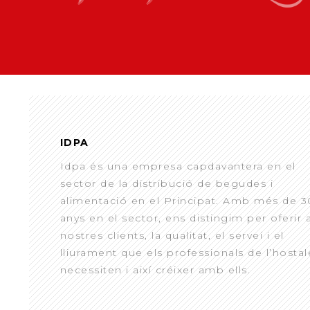
IDPA
Idpa és una empresa capdavantera en el
sector de la distribució de begudes i
alimentació en el Principat. Amb més de 3
anys en el sector, ens distingim per oferir 
nostres clients, la qualitat, el servei i el
lliurament que els professionals de l’hostal
necessiten i així créixer amb ells.