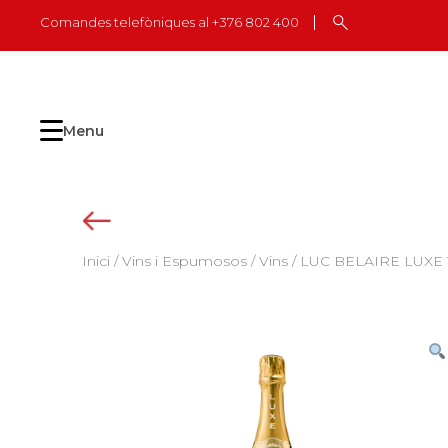
Skip
Comandes telefòniques al +376 802 400
to
content
Menu
Inici
/
Vins i Espumosos
/
Vins
/ LUC BELAIRE LUXE 12