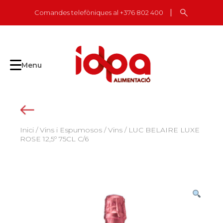
Skip
Comandes telefòniques al +376 802 400
to
content
Menu
Inici
/
Vins i Espumosos
/
Vins
/ LUC BELAIRE LUXE
ROSE 12,5º 75CL C/6