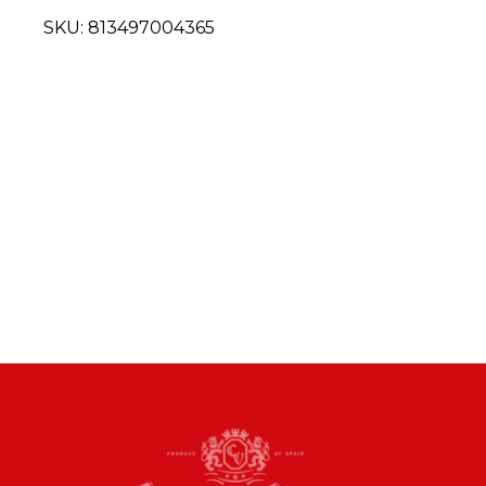
SKU:
813497004365