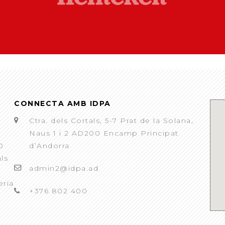
CONNECTA AMB IDPA
Ctra. dels Cortals, 5-7 Prat de la Solana,
Naus 1 i 2 AD200 Encamp Principat
0
d’Andorra
als
admin2@idpa.ad
eria
+376 802 400