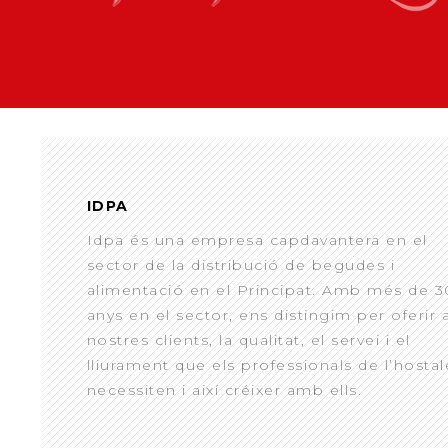
IDPA
Idpa és una empresa capdavantera en el
sector de la distribució de begudes i
alimentació en el Principat. Amb més de 3
anys en el sector, ens distingim per oferir 
nostres clients, la qualitat, el servei i el
lliurament que els professionals de l’hostal
necessiten i així créixer amb ells.