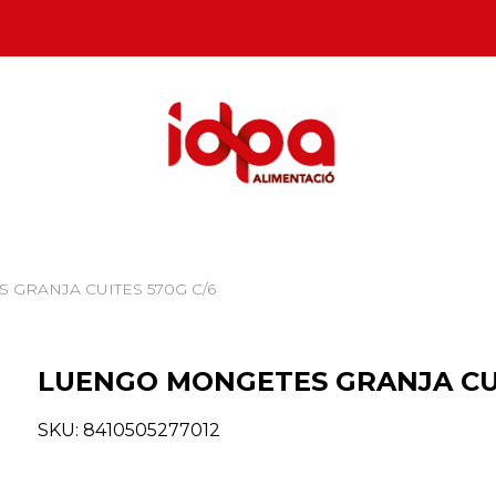
 GRANJA CUITES 570G C/6
LUENGO MONGETES GRANJA CUI
SKU:
8410505277012