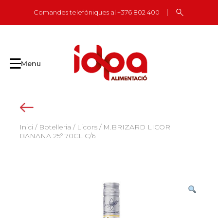
Skip
Comandes telefòniques al +376 802 400
to
content
Menu
Inici
/
Botelleria
/
Licors
/ M.BRIZARD LICOR
BANANA 25º 70CL C/6