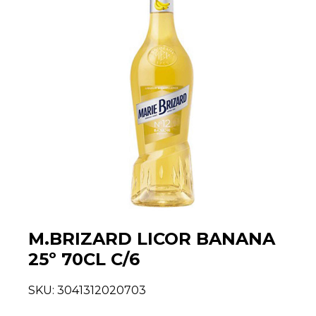
M.BRIZARD LICOR BANANA
25º 70CL C/6
SKU:
3041312020703