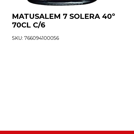
MATUSALEM 7 SOLERA 40º
70CL C/6
SKU:
766094100056