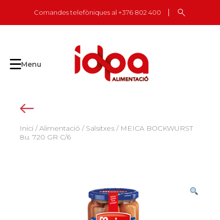
Skip
Comandes telefòniques al +376 802 400
to
content
Menu
Inici
/
Alimentació
/
Salsitxes
/ MEICA BOCKWURST
8u. 720 GR C/6