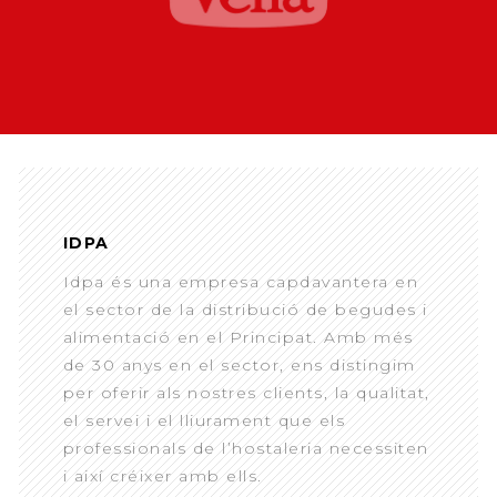
IDPA
Idpa és una empresa capdavantera en
el sector de la distribució de begudes i
alimentació en el Principat. Amb més
de 30 anys en el sector, ens distingim
per oferir als nostres clients, la qualitat,
el servei i el lliurament que els
professionals de l’hostaleria necessiten
i així créixer amb ells.