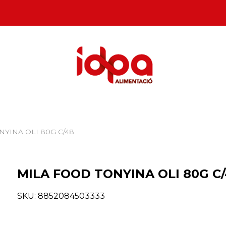
NYINA OLI 80G C/48
MILA FOOD TONYINA OLI 80G C
SKU:
8852084503333