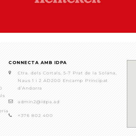
CONNECTA AMB IDPA
Ctra. dels Cortals, 5-7 Prat de la Solana,
Naus 1 i 2 AD200 Encamp Principat
0
d’Andorra
als
admin2@idpa.ad
eria
+376 802 400