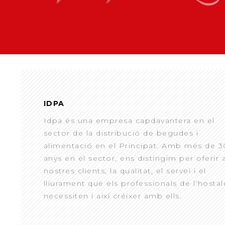
IDPA
Idpa és una empresa capdavantera en el
sector de la distribució de begudes i
alimentació en el Principat. Amb més de 3
anys en el sector, ens distingim per oferir 
nostres clients, la qualitat, el servei i el
lliurament que els professionals de l’hostal
necessiten i així créixer amb ells.