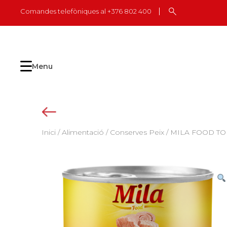
Skip
Comandes telefòniques al +376 802 400
to
content
Menu
Inici
/
Alimentació
/
Conserves Peix
/ MILA FOOD TO