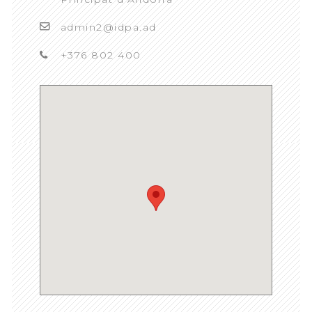
admin2@idpa.ad
+376 802 400