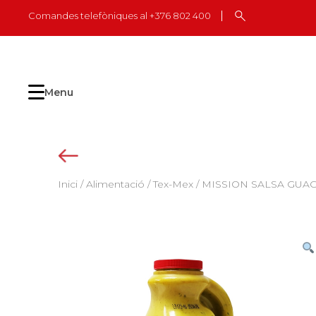
Skip
Comandes telefòniques al +376 802 400
to
content
Menu
Inici
/
Alimentació
/
Tex-Mex
/ MISSION SALSA GUAC