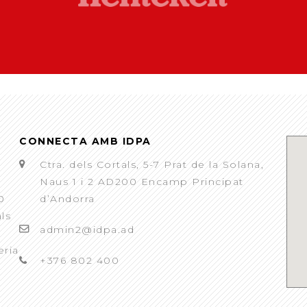
CONNECTA AMB IDPA
Ctra. dels Cortals, 5-7 Prat de la Solana,
Naus 1 i 2 AD200 Encamp Principat
0
d’Andorra
als
admin2@idpa.ad
eria
+376 802 400