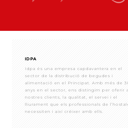
IDPA
Idpa és una empresa capdavantera en el
sector de la distribució de begudes i
alimentació en el Principat. Amb més de 3
anys en el sector, ens distingim per oferir 
nostres clients, la qualitat, el servei i el
lliurament que els professionals de l’hostal
necessiten i així créixer amb ells.