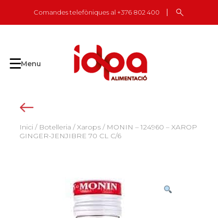
Skip
Comandes telefòniques al +376 802 400
to
content
Menu
Inici
/
Botelleria
/
Xarops
/ MONIN – 124960 – XAROP
GINGER-JENJIBRE 70 CL C/6