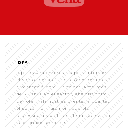
IDPA
Idpa és una empresa capdavantera en
el sector de la distribució de begudes i
alimentació en el Principat. Amb més
de 30 anys en el sector, ens distingim
per oferir als nostres clients, la qualitat,
el servei i el lliurament que els
professionals de l’hostaleria necessiten
i així créixer amb ells.