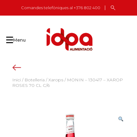
Skip
Comandes telefòniques al +376 802 400
to
content
Menu
Inici
/
Botelleria
/
Xarops
/ MONIN – 130417 – XAROP
ROSES 70 CL C/6