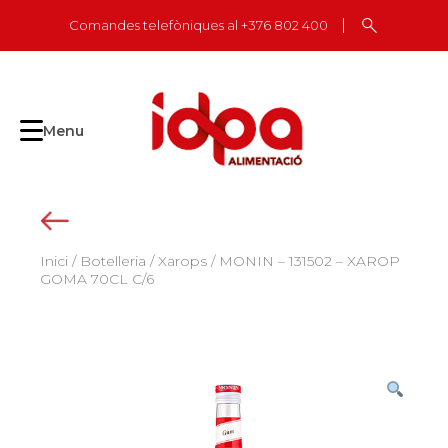
Skip
Comandes telefòniques al +376 802 400
to
content
Menu
Inici
/
Botelleria
/
Xarops
/ MONIN – 131502 – XAROP
GOMA 70CL C/6