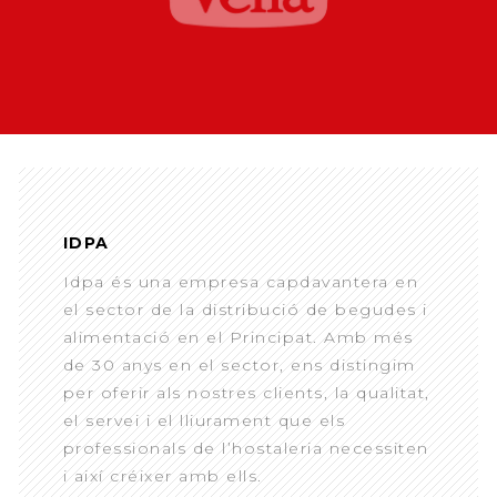
IDPA
Idpa és una empresa capdavantera en
el sector de la distribució de begudes i
alimentació en el Principat. Amb més
de 30 anys en el sector, ens distingim
per oferir als nostres clients, la qualitat,
el servei i el lliurament que els
professionals de l’hostaleria necessiten
i així créixer amb ells.