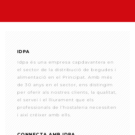
IDPA
Idpa és una empresa capdavantera en
el sector de la distribució de begudes i
alimentació en el Principat. Amb més
de 30 anys en el sector, ens distingim
per oferir als nostres clients, la qualitat,
el servei i el lliurament que els
professionals de l’hostaleria necessiten
i així créixer amb ells.
CONNECTA AMB IDPA