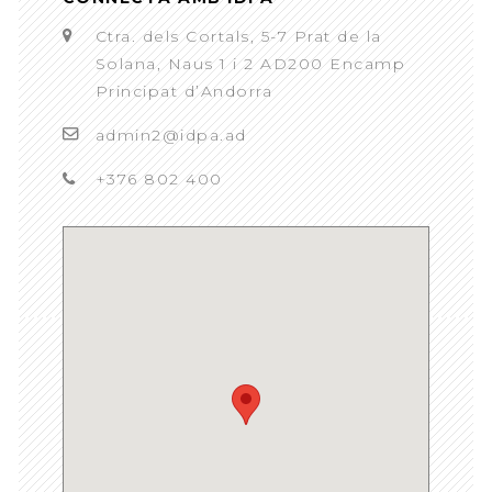
Ctra. dels Cortals, 5-7 Prat de la
Solana, Naus 1 i 2 AD200 Encamp
Principat d’Andorra
admin2@idpa.ad
+376 802 400