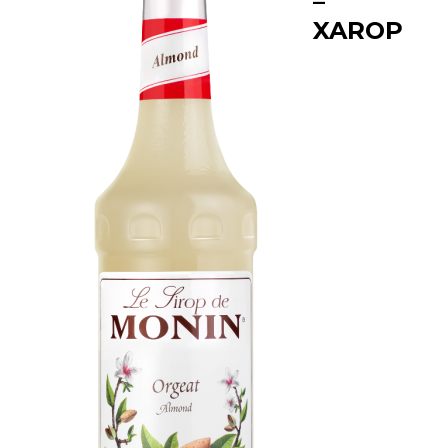
–
XAROP