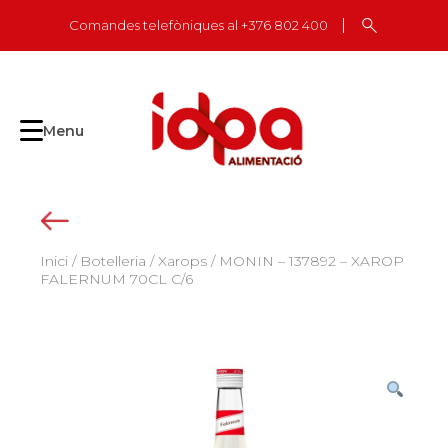
Skip
Comandes telefòniques al +376 802 400
to
content
Menu
Inici
/
Botelleria
/
Xarops
/ MONIN – 137892 – XAROP
FALERNUM 70CL C/6