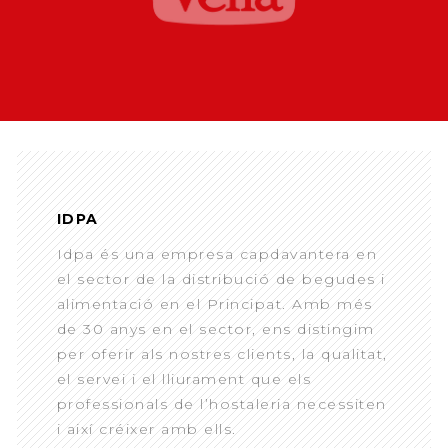
IDPA
Idpa és una empresa capdavantera en
el sector de la distribució de begudes i
alimentació en el Principat. Amb més
de 30 anys en el sector, ens distingim
per oferir als nostres clients, la qualitat,
el servei i el lliurament que els
professionals de l’hostaleria necessiten
i així créixer amb ells.