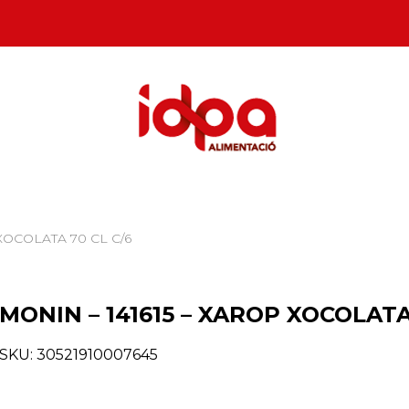
 XOCOLATA 70 CL C/6
MONIN – 141615 – XAROP XOCOLATA
SKU:
30521910007645