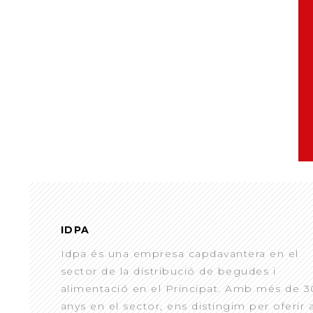
IDPA
Idpa és una empresa capdavantera en el
sector de la distribució de begudes i
alimentació en el Principat. Amb més de 3
anys en el sector, ens distingim per oferir 