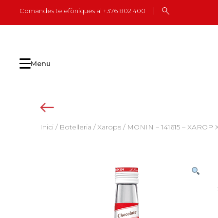
Skip
Comandes telefòniques al +376 802 400
to
content
Menu
Inici
/
Botelleria
/
Xarops
/ MONIN – 141615 – XAROP